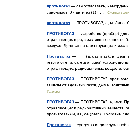
противогаз
— самоспасатель, намордник С
синонимов: 3 • антигаз (1) • …
Словарь сино
противогаз
— ПРОТИВОГАЗ, а, м. Лицо. 
ПРОТИВОГАЗ
— устройство (прибор) для 
отравляющих и радиоактивных веществ, ба
воздухе. Делятся на фильтрующие и из
Противогаз
— (a. gas mask; н. Gasmaske,
respiratoire; и. careta antigas) устройство
отравляющих, радиоактивных веществ, б
ПРОТИВОГАЗ
— ПРОТИВОГАЗ, противогаза
защиты от ядовитых газов, дыма. Толковы
Ушакова
ПРОТИВОГАЗ
— ПРОТИВОГАЗ, а, муж. При
отравляющих и радиоактивных веществ, ба
противогазный, ая, ое (разг.). Толковый 
Противогаз
— средство индивидуальной з