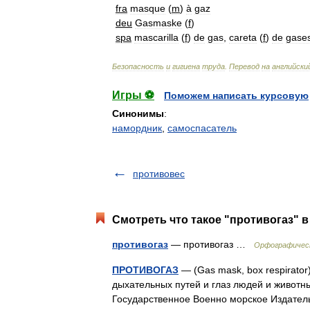
fra
masque
(
m
)
à
gaz
deu
Gasmaske
(
f
)
spa
mascarilla
(
f
)
de
gas
,
careta
(
f
)
de
gase
Безопасность
и
гигиена
труда
.
Перевод
на
английски
Игры ⚽
Поможем написать курсовую
Синонимы
:
намордник
,
самоспасатель
противовес
Смотреть что такое "противогаз" в
противогаз
— противогаз …
Орфографическ
ПРОТИВОГАЗ
— (Gas mask, box respirato
дыхательных путей и глаз людей и животны
Государственное Военно морское Издат