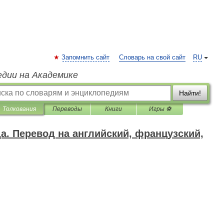
Запомнить сайт
Словарь на свой сайт
RU
едии на Академике
Найти!
Толкования
Переводы
Книги
Игры ⚽
да. Перевод на английский, французский,